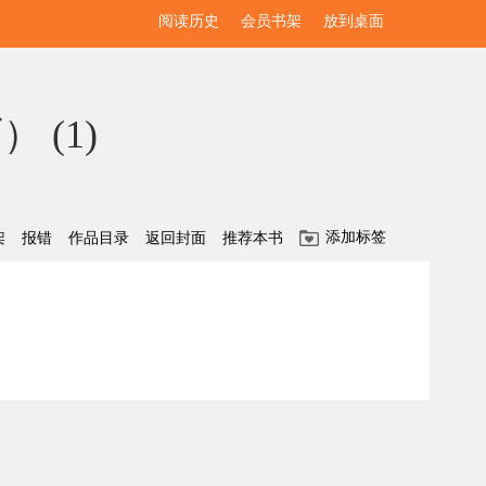
阅读历史
会员书架
放到桌面
） (
1
)
添加标签
架
报错
作品目录
返回封面
推荐本书