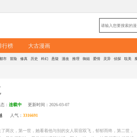
排行榜
大古漫画
都市
冒险
修真
历史
科幻
悬疑
漫改
推理
御姐
爱情
灵异
侦探
耽美
甄
状态：
连载中
更新时间：2026-03-07
越
人气：
3316691
生了两次，第一世，她看着他与别的女人双宿双飞，郁郁而终，第二世，