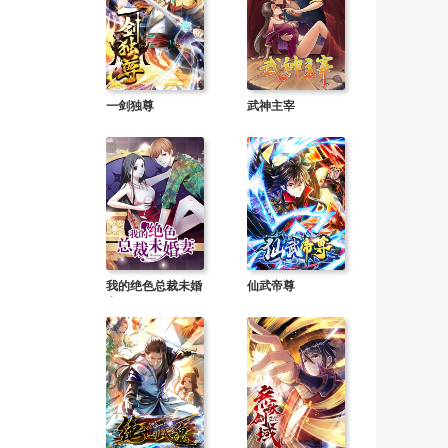
一剑独尊
武神主宰
我的绝色总裁未婚
仙武帝尊
妻