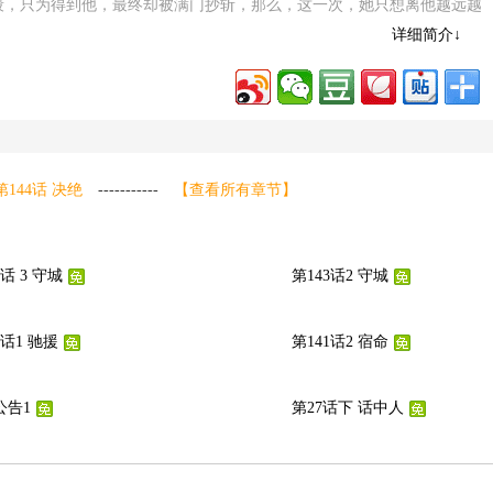
段，只为得到他，最终却被满门抄斩，那么，这一次，她只想离他越远越
详细简介↓
p://m.dmanhuapi.com/manhua/631.html
第144话 决绝
-----------
【查看所有章节】
3话 3 守城
第143话2 守城
2话1 驰援
第141话2 宿命
公告1
第27话下 话中人