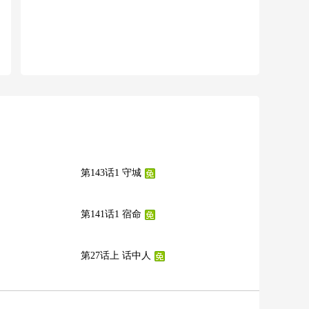
第143话1 守城
第141话1 宿命
第27话上 话中人