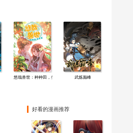
悠哉兽世：种种田，生生崽
武炼巅峰
好看的漫画推荐